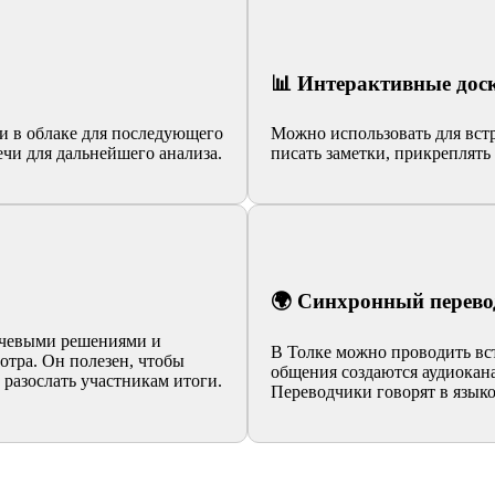
📊 Интерактивные дос
и в облаке для последующего
Можно использовать для встр
ечи для дальнейшего анализа.
писать заметки, прикреплять
🌍 Cинхронный перево
лючевыми решениями и
В Толке можно проводить вст
отра. Он полезен, чтобы
общения создаются аудиокана
 разослать участникам итоги.
Переводчики говорят в языко