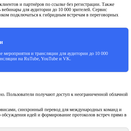
лиентов и партнёров по ссылке без регистрации. Также
 вебинары для аудитории до 10 000 зрителей. Сервис
ликом подключаться к гибридным встречам в переговорных
и
 мероприятия и трансляции для аудитории до 10 000
ансляции на RuTube, YouTube и VK.
но. Пользователи получают доступ к неограниченной облачной
рвисами, синхронный перевод для международных команд и
о обсуждения идей и формирование протоколов встреч прямо в