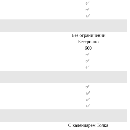
✅
✅
✅
Без ограничений
Бессрочно
600
✅
✅
✅
✅
✅
✅
✅
С календарем Толка