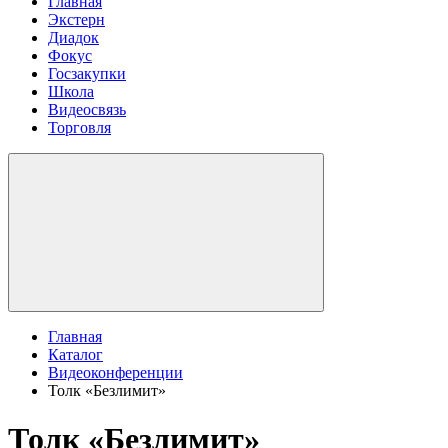
Главная
Экстерн
Диадок
Фокус
Госзакупки
Школа
Видеосвязь
Торговля
Главная
Каталог
Видеоконференции
Толк «Безлимит»
Толк «Безлимит»