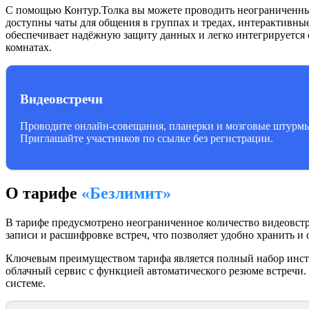
С помощью Контур.Толка вы можете проводить неограниченные
доступны чаты для общения в группах и тредах, интерактивны
обеспечивает надёжную защиту данных и легко интегрируется
комнатах.
Видеовстречи
Проводите онлайн-совещания, планерки и мозговые штурмы
Приглашайте участников по ссылке без регистрации.
О тарифе
«Безлимит»
В тарифе предусмотрено неограниченное количество видеовст
записи и расшифровке встреч, что позволяет удобно хранить и
Ключевым преимуществом тарифа является полный набор инстр
облачный сервис с функцией автоматического резюме встречи
системе.