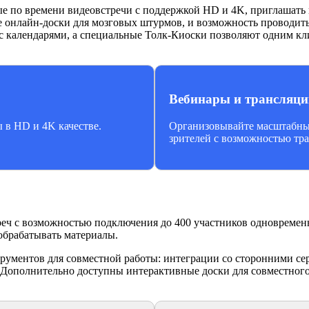
 по времени видеовстречи с поддержкой HD и 4K, приглашать к
е онлайн-доски для мозговых штурмов, и возможность проводить
 с календарями, а специальные Толк-Киоски позволяют одним к
Вебинары и трансляци
 в HD и 4K качестве.
Организовывайте масштабные
зрителей с возможностью тр
реч с возможностью подключения до 400 участников одновремен
 обрабатывать материалы.
ументов для совместной работы: интеграции со сторонними се
. Дополнительно доступны интерактивные доски для совместног