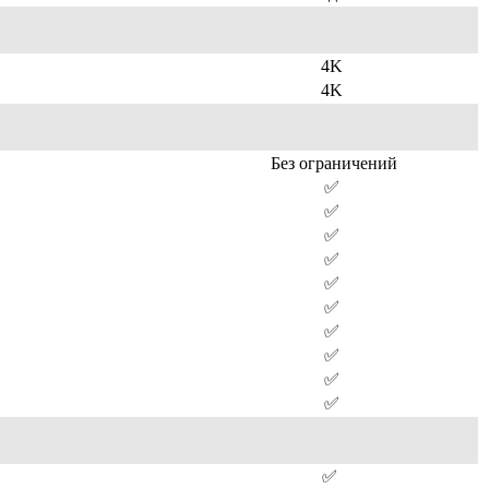
4K
4K
Без ограничений
✅
✅
✅
✅
✅
✅
✅
✅
✅
✅
✅